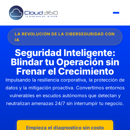
LA REVOLUCIÓN DE LA CIBERSEGURIDAD CON
IA
Seguridad Inteligente:
Blindar tu Operación sin
Frenar el Crecimiento
Impulsando la resiliencia corporativa, la protección de
datos y la mitigación proactiva. Convertimos entornos
vulnerables en escudos autónomos que detectan y
neutralizan amenazas 24/7 sin interrumpir tu negocio.
Empieza el diagnostico sin costo