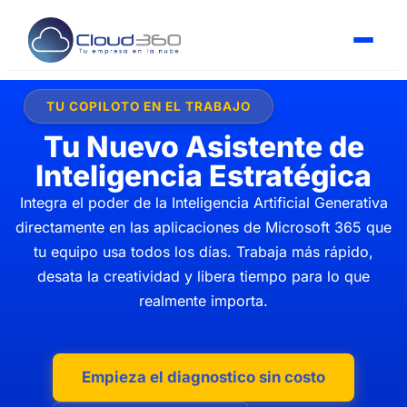
TU COPILOTO EN EL TRABAJO
Tu Nuevo Asistente de
Inteligencia Estratégica
Integra el poder de la Inteligencia Artificial Generativa
directamente en las aplicaciones de Microsoft 365 que
tu equipo usa todos los días. Trabaja más rápido,
desata la creatividad y libera tiempo para lo que
realmente importa.
Empieza el diagnostico sin costo